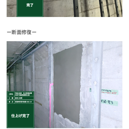
ー断面修復ー