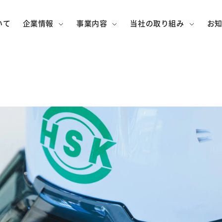
いて
企業情報
事業内容
当社の取り組み
お
社概要
般土木
組織の取り組み
事業所・アクセス
メンテナンス
社会への
グル
交通