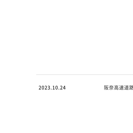
hsk.co.jp/public_html/wp/wp-
content/themes/hsk/archive.ph
on line
78
Warning
:
Attempt to
read
property
"cat_name"
on null in
/home/rdesign014/kk-
hsk.co.jp/public_html/wp/wp-
content/themes/hsk/archive.ph
on line
78
2023.10.24
阪奈高速道
/home/rdesign014/kk-
hsk.co.jp/public_html/wp/wp-
content/themes/hsk/archive.php
on line
78
">
Warning
:
Undefined
array key 0
in
/home/rdesign014/kk-