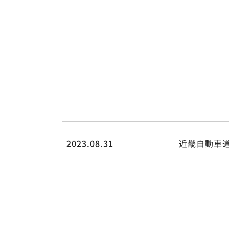
content/themes/hsk/archive.ph
on line
78
Warning
:
Attempt to
read
property
"cat_name"
on null in
/home/rdesign014/kk-
hsk.co.jp/public_html/wp/wp-
content/themes/hsk/archive.ph
on line
78
2023.08.31
近畿自動車道
/home/rdesign014/kk-
hsk.co.jp/public_html/wp/wp-
content/themes/hsk/archive.php
on line
78
">
Warning
:
Undefined
array key 0
in
/home/rdesign014/kk-
hsk.co.jp/public_html/wp/wp-