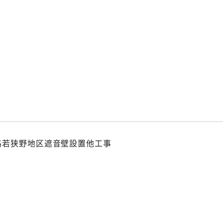
p
p
路若狭野地区遮音壁設置他工事