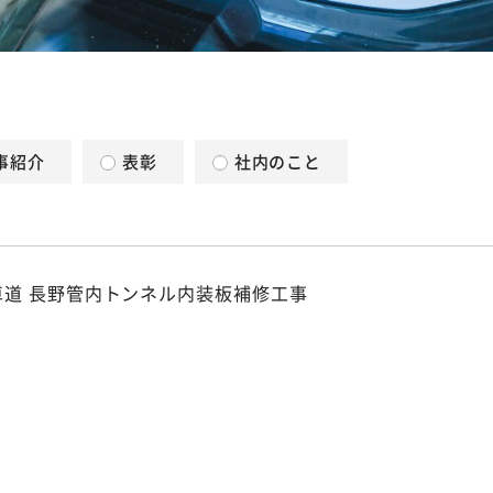
事紹介
表彰
社内のこと
車道 長野管内トンネル内装板補修工事
p