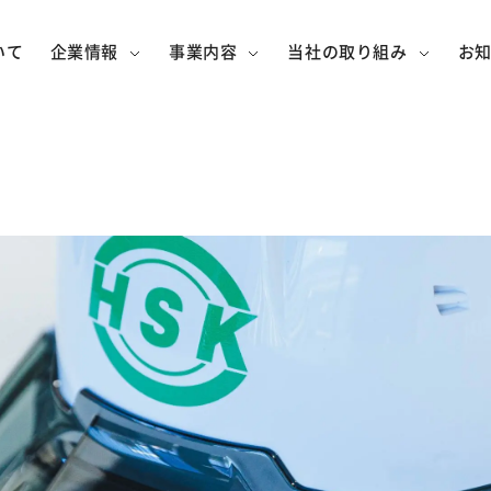
いて
企業情報
事業内容
当社の取り組み
お
社概要
般土木
組織の取り組み
事業所・アクセス
メンテナンス
社会への
グル
交通