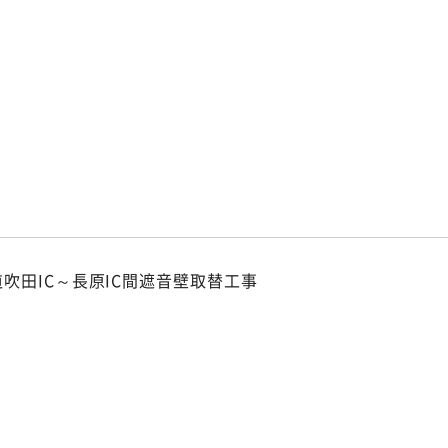
p
p
吹田IC～長原IC間遮音壁取替工事