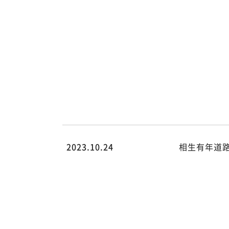
content/themes/hsk/archive.ph
on line
78
Warning
:
Attempt to
read
property
"cat_name"
on null in
/home/rdesign014/kk-
hsk.co.jp/public_html/wp/wp-
content/themes/hsk/archive.ph
on line
78
2023.10.24
相生有年道
/home/rdesign014/kk-
hsk.co.jp/public_html/wp/wp-
content/themes/hsk/archive.php
on line
78
">
Warning
:
Undefined
array key 0
in
/home/rdesign014/kk-