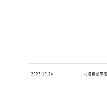
hsk.co.jp/public_html/wp/wp-
content/themes/hsk/archive.ph
on line
78
Warning
:
Attempt to
read
property
"cat_name"
on null in
/home/rdesign014/kk-
hsk.co.jp/public_html/wp/wp-
content/themes/hsk/archive.ph
on line
78
2023.10.24
北陸自動車
/home/rdesign014/kk-
hsk.co.jp/public_html/wp/wp-
content/themes/hsk/archive.php
on line
78
">
Warning
:
Undefined
array key 0
in