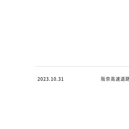
on line
78
Warning
:
Attempt to
read
property
"cat_name"
on null in
/home/rdesign014/kk-
hsk.co.jp/public_html/wp/wp-
content/themes/hsk/archive.ph
on line
78
2023.10.31
阪奈高速道
/home/rdesign014/kk-
hsk.co.jp/public_html/wp/wp-
content/themes/hsk/archive.php
on line
78
">
Warning
:
Undefined
array key 0
in
/home/rdesign014/kk-
hsk.co.jp/public_html/wp/wp-