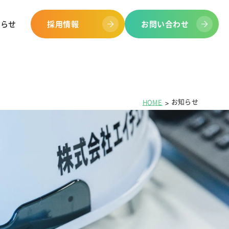
知らせ
採用情報
お問い合わせ
お知らせ
HOME
取り組み
ープ会社
安全施設
環境への取り組み
各種表彰
工事進捗現場ブログ