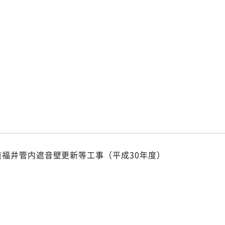
p
p
道福井管内遮音壁更新等工事（平成30年度）