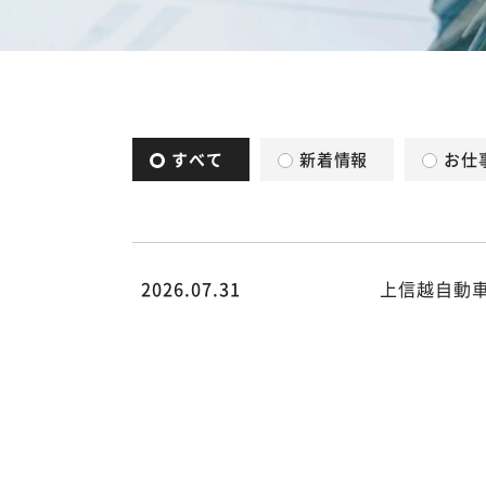
すべて
新着情報
お仕
2026.07.31
上信越自動
/home/rdesign014/kk-
hsk.co.jp/public_html/wp/wp-
content/themes/hsk/archive.php
on line
78
">
Warning
:
Undefined
array key 0
in
/home/rdesign014/kk-
hsk.co.jp/public_html/wp/wp-
content/themes/hsk/archive.ph